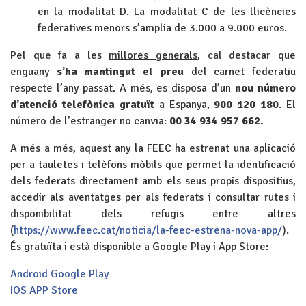
en la modalitat D. La modalitat C de les llicències
federatives menors s’amplia de 3.000 a 9.000 euros.
Pel que fa a les
millores generals
, cal destacar que
enguany
s’ha mantingut
el preu
del carnet federatiu
respecte l’any passat. A més, es disposa d’un
nou
número
d’atenció telefònica gratuït
a Espanya,
900 120 180
. El
número de l’estranger no canvia:
00 34 934 957 662.
A més a més, aquest any la FEEC ha estrenat una aplicació
per a tauletes i telèfons mòbils que permet la identificació
dels federats directament amb els seus propis dispositius,
accedir als aventatges per als federats i consultar rutes i
disponibilitat dels refugis entre altres
(
https://www.feec.cat/noticia/la-feec-estrena-nova-app/
).
És gratuïta i està disponible a Google Play i App Store:
Android Google Play
IOS APP Store