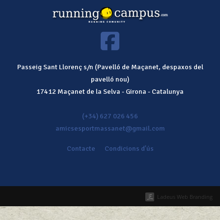
Passeig Sant Llorenç s/n (Pavelló de Maçanet, despaxos del
pavelló nou)
17412
Maçanet de la Selva
-
Girona
-
Catalunya
(+34) 627 026 456
amicsesportmassanet@gmail.com
Contacte
Condicions d'ús
Ladeus Web Branding