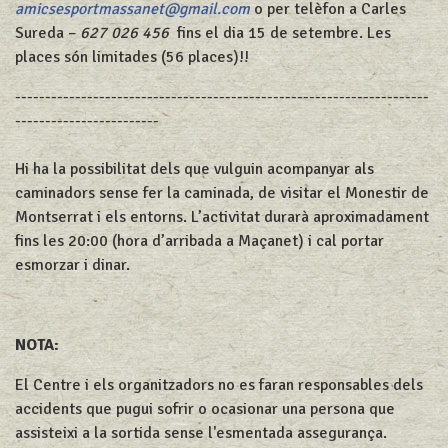
amicsesportmassanet@gmail.com
o per telèfon a Carles
Sureda –
627 026 456
fins el dia 15 de setembre. Les
places són limitades (56 places)!!
---------------------------------------------------------------------
------------------------
Hi ha la possibilitat dels que vulguin acompanyar als
caminadors sense fer la caminada, de visitar el Monestir de
Montserrat i els entorns. L’activitat durarà aproximadament
fins les 20:00 (hora d’arribada a Maçanet) i cal portar
esmorzar i dinar.
NOTA:
El Centre i els organitzadors no es faran responsables dels
accidents que pugui sofrir o ocasionar una persona que
assisteixi a la sortida sense l'esmentada assegurança.